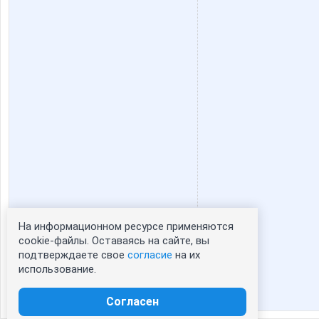
lexsa08
lora_d
spirulkina
striped s
морковкИ
Юле
Флоренсия
Ильян
На информационном ресурсе применяются
Статистика портрета:
cookie-файлы. Оставаясь на сайте, вы
подтверждаете свое
согласие
на их
сейчас просматривают портрет - 0
Лагранж
Лана22
использование.
зарегистрированные пользователи
посетившие портрет за 7 дней - 0
Согласен