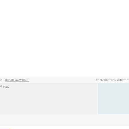
an
:
guban.www.nn.ru
пользователь имеет 
7 году