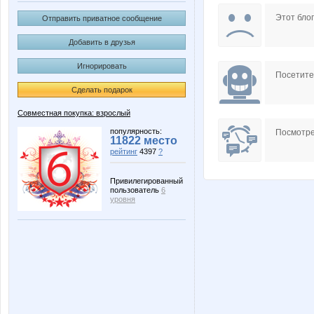
Chakin
Disney *
Этот блог
Отправить приватное сообщение
Добавить в друзья
Игнорировать
Mixxxx
Mora
Посетит
Сделать подарок
Совместная покупка: взрослый
Noatel
OLING
популярность:
Посмотре
11822 место
рейтинг
4397
?
Привилегированный
пользователь
6
VerukSa
XMSX
уровня
cl51242
confess