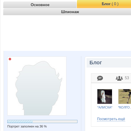
Блог
( 0 )
Основное
Шпионаж
Блог
53
*АЛИСКА*
*КОЛГО
Посмотреть ещё
Портрет заполнен на 36 %