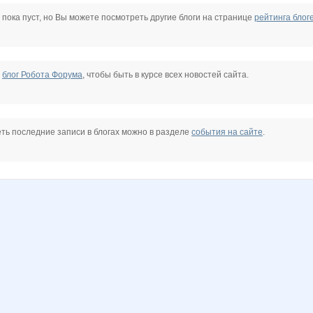
 Hello Kitty * Ferrari
Dream86
Elena1403
Enny-de-SerKo
Jack Sparrow
Kinelie
KissNet
 пока пуст, но Вы можете посмотреть другие блоги на странице
рейтинга блог
MustHave
N@T@LK@
NAd123
Nafanya_ya84
Nastya20
Nata1
е
блог Робота Форума
, чтобы быть в курсе всех новостей сайта.
OleOka
OlkaRum
Platina
Princess Valkyrie
Pristavochka
Pugovk@
ть последние записи в блогах можно в разделе
события на сайте
.
Yana-Anny
YelenaSm
Your@style
ZLATTO
ZdravPunkt
Zebra0604
a*
cornflour
egorova-ov
elenk@88
enotVK
fns10
granatka3