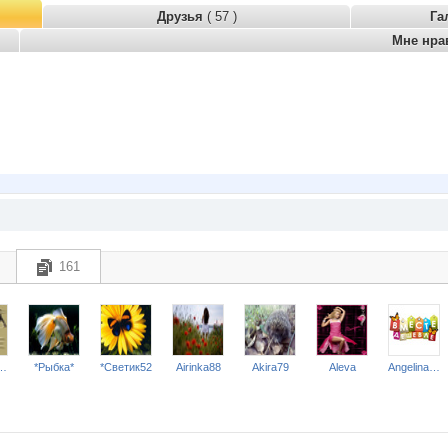
Друзья
( 57 )
Га
Мне нра
161
ТКИ и БЕЛЬЕ*
*Рыбка*
*Светик52
Airinka88
Akira79
Aleva
Angelina2307