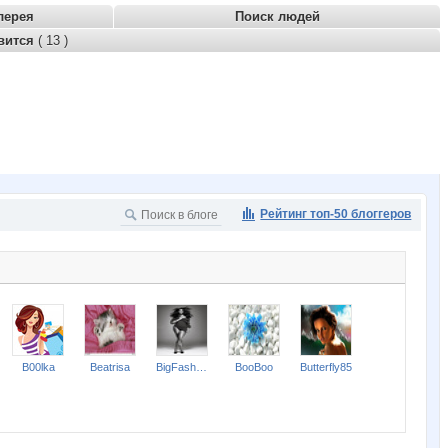
лерея
Поиск людей
вится
( 13 )
Рейтинг топ-50 блоггеров
B00lka
Beatrisa
BigFashion
BooBoo
Butterfly85